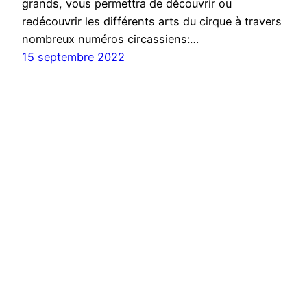
grands, vous permettra de découvrir ou
redécouvrir les différents arts du cirque à travers
nombreux numéros circassiens:…
15 septembre 2022
CIRCOKOT
Kot-à-Projet de Louvain-la-Neuve,
Depuis 2002
ADRESSE
Passage des Coulonneux 9,
1348 Louvain-la-Neuve